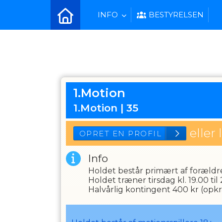
INFO
BESTYRELSEN
1.Motion
1.Motion |
35
eller 
Info
Holdet består primært af forældr
Holdet træner tirsdag kl. 19.00 til 
OPRET EN PROF
Halvårlig kontingent 400 kr (opk