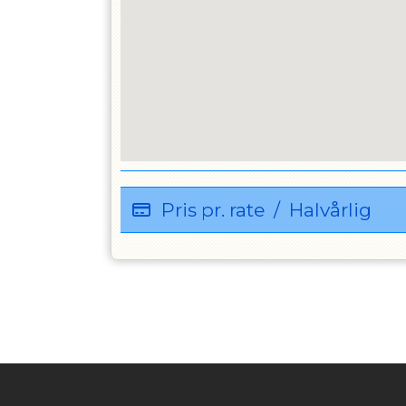
Pris pr. rate
/
Halvårlig
Instagram