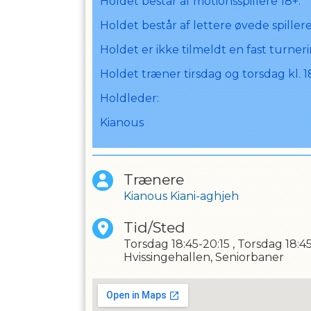
Holdet består af motionsspillere 18+.
Holdet består af lettere øvede spillere.
Holdet er ikke tilmeldt en fast turner
Holdet træner tirsdag og torsdag kl. 18
Holdleder:
Kianous
Trænere
Kianous Kiani-aghjeh
Tid/Sted
Torsdag
18:45-20:15
,
Torsdag
18:4
Hvissingehallen, Seniorbaner