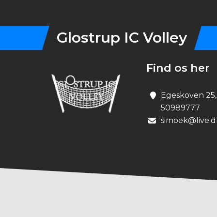
Glostrup IC Volley
Find os her
Egeskoven 25,
50989777
simoek@live.d