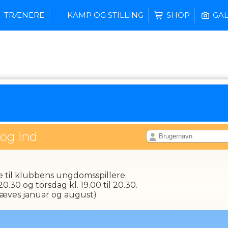
TRÆNERE
KAMP OG STILLING
SHOP
GAL
log ind
e til klubbens ungdomsspillere.
20.30 og torsdag kl. 19.00 til 20.30.
IL
ræves januar og august)