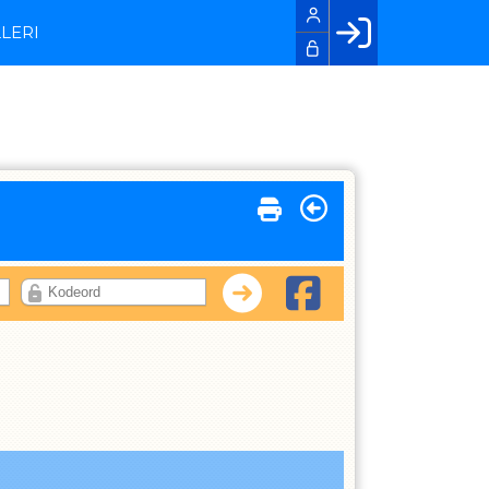
LERI
Facebook login
Husk mig
Glemt password
Opret profil
LOG IND