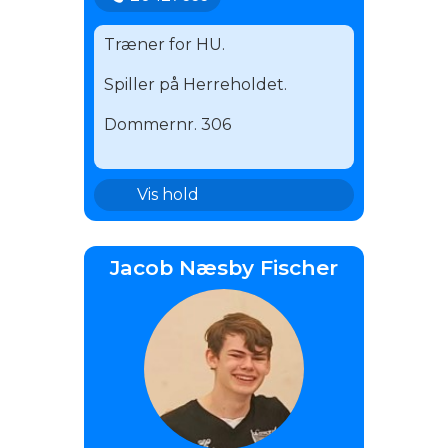
Træner for HU.
Spiller på Herreholdet.
Dommernr. 306
1.H
Vis hold
HU
Jacob Næsby Fischer