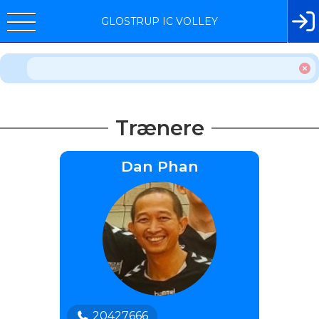
GLOSTRUP IC VOLLEY
Trænere
Dan Phan
20427666