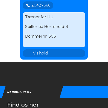
20427666
Træner for HU.
Spiller på Herreholdet.
Dommernr. 306
1.H
Vis hold
HU
Instagram
Glostrup IC Volley
Find os her