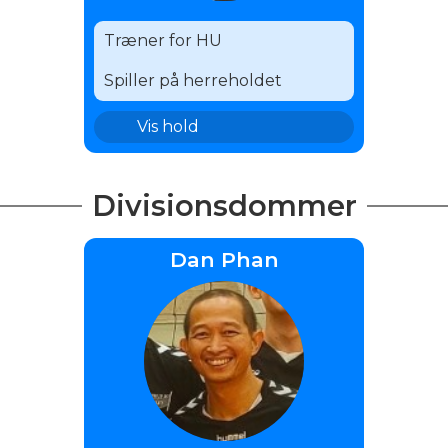
Træner for HU
Spiller på herreholdet
HU
Vis hold
Divisionsdommer
Dan Phan