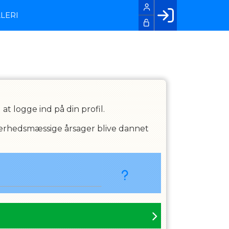
LERI
Facebook login
Husk mig
Glemt password
Opret profil
LOG IND
t logge ind på din profil.
kkerhedsmæssige årsager blive dannet