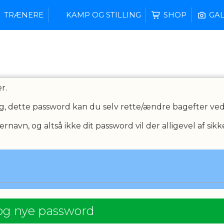
TRÆNERE
KAMP OG STILLING
SHOP
GAL
r.
g, dette password kan du selv rette/ændre bagefter ved a
avn, og altså ikke dit password vil der alligevel af si
og nye password