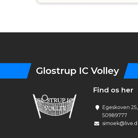
Instagram
Glostrup IC Volley
Find os her
Egeskoven 25,
50989777
simoek@live.d