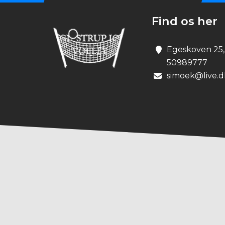
Find os her
Egeskoven 25,
50989777
simoek@live.d