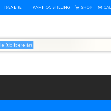
TRÆNERE
KAMP OG STILLING
SHOP
GAL
le (tidligere år)