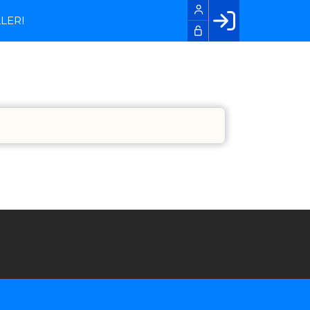
LERI
Facebook login
Husk mig
Glemt password
Opret profil
LOG IND