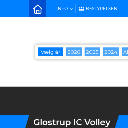
INFO
BESTYRELSEN
Vælg år
2026
2025
2024
Al
Instagram
Glostrup IC Volley